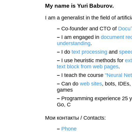
My name is Yuri Baburov.
I am a generalist in the field of artifici
Co-founder and CTO of
DocuT
I am engaged in
document rec
understanding
.
I do
text processing
and
speec
I use heuristic methods for
ext
text block from web pages
.
I teach the course
"Neural Ne
Can do
web
sites
, bots, IDEs,
games
Programming experience 25 ye
Go, C
Мои контакты / Contacts:
Phone