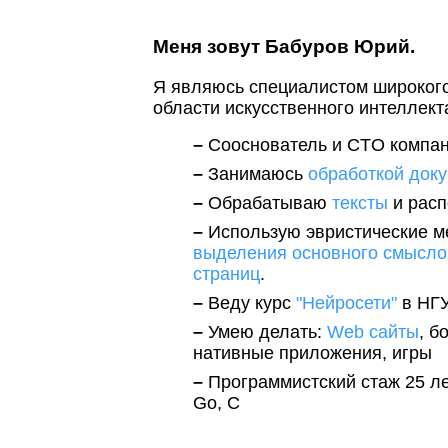
Меня зовут Бабуров Юрий.
Я являюсь специалистом широког
области искусственного интеллект
Сооснователь и CTO компа
Занимаюсь
обработкой док
Обрабатываю
тексты
и рас
Использую эвристические м
выделения основного смыслов
страниц
.
Веду курс
"Нейросети"
в НГУ
Умею делать:
Web
сайты
, б
нативные приложения, игры
Программистский стаж 25 лет
Go, C